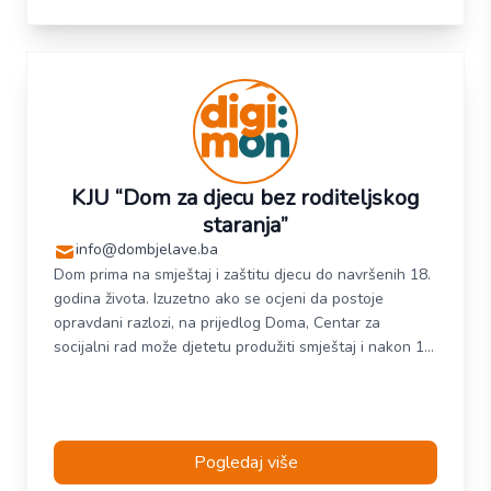
KJU “Dom za djecu bez roditeljskog
staranja”
info@dombjelave.ba
Dom prima na smještaj i zaštitu djecu do navršenih 18.
godina života. Izuzetno ako se ocjeni da postoje
opravdani razlozi, na prijedlog Doma, Centar za
socijalni rad može djetetu produžiti smještaj i nakon 18.
godine najkasnije do 27.godine života. Dom je dužan
pružiti organizovanu i individualnu stručnu pomoć za
uspješno savaladavanje programa odgoja i
obrazovanja štićenika u sklopu djelatnosti Doma. naša
Pogledaj više
misija je smanjiti dužinu boravka djece u instituciji kroz