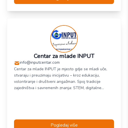
Centar za mlade INPUT
info@inputcentar.com
Centar za mlade INPUT je mjesto gdje se mladi uče,
stvaraju i preuzimaju inicijativu – kroz edukaciju,
volontiranje i društveni angažman. Spoj tradicije
zajedništva i savremenih znanja: STEM, digitalne
vještine i aktivno građanstvo, sve s ciljem da mladi
postanu odgovorni, sposobni i hrabri ljudi koji mijenjaju
svoju zajednicu.
Pogledaj više