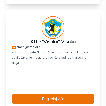
usluge naše ustanove a vizija je posvetiti naše
iskustvo zadovoljavanju potreba korisnika i održati
trajno visok kvalitet u svim segmentima pružanja
socijalnih usluga u najboljem interesu djeteta.
KUD "Visoko" Visoko
eman@crno.org
Kulturno-umjetničko društvo je organizacija koja se
bavi očuvanjem tradicije i običaja jednog naroda ili
kraja.
Pogledaj više