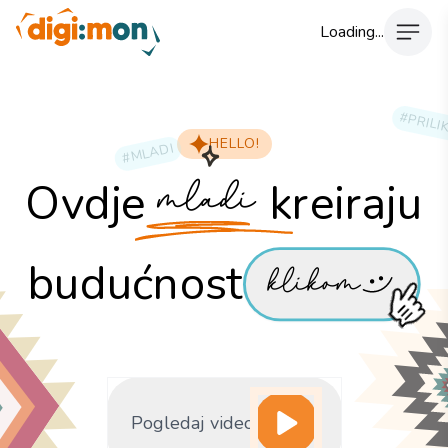
Loading...
#PRILI
HELLO!
#MLADI
Ovdje
kreiraju
mladi
budućnost
klikom
Pogledaj video